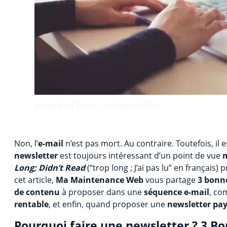
pourquoi faire une newsletter
Non, l’
e-mail
n’est pas mort. Au contraire. Toutefois, i
newsletter
est toujours intéressant d’un point de vue
Long; Didn’t Read
(“trop long ; J’ai pas lu” en français)
cet article,
Ma Maintenance Web
vous partage
3 bonne
de contenu
à proposer dans une
séquence e-mail
, co
rentable
, et enfin, quand proposer une
newsletter pa
Pourquoi faire une newsletter ? 3 B