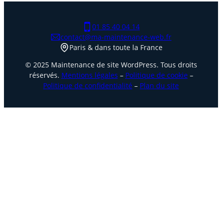
01 85 40 04 14
contact@ma-maintenance-web.fr
Paris & dans toute la France
© 2025 Maintenance de site WordPress. Tous droits
réservés.
Mentions légales
–
Politique de cookie
–
Politique de confidentialité
–
Plan du site