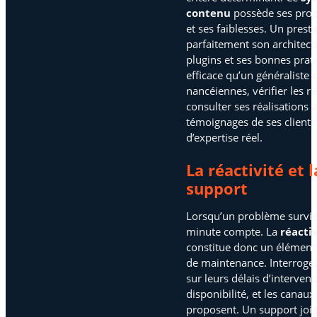
contenu
possède ses propr
et ses faiblesses. Un presta
parfaitement son architec
plugins et ses bonnes prat
efficace qu’un généraliste 
nancéiennes, vérifier les r
consulter ses réalisations a
témoignages de ses clients
d’expertise réel.
La réactivité et 
support
Lorsqu’un problème survien
minute compte. La
réacti
constitue donc un élément
de maintenance. Interrogez 
sur leurs délais d’intervent
disponibilité, et les canau
proposent. Un support joi