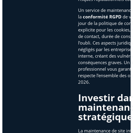
Un service de maintenance 
la
conformité RGPD
de vo
jour de la politique de con
explicite pour les cookies,
de contact, durée de conse
l’oubli. Ces aspects juridi
négligés par les entreprises
interne, créant des vulnéra
conséquences graves. Un
professionnel vous garanti
respecte l’ensemble des ob
2026.
Investir dan
maintenanc
stratégique
La maintenance de site int