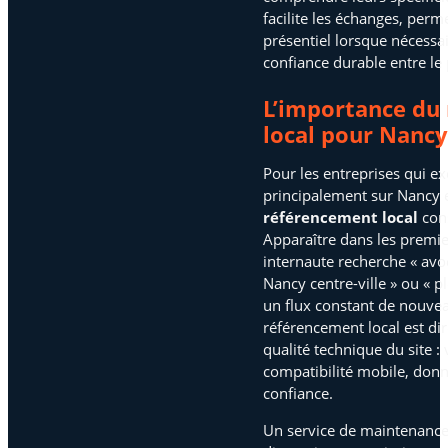
facilite les échanges, perm
présentiel lorsque nécessai
confiance durable entre le p
L’importance du
local pour Nancy
Pour les entreprises qui exe
principalement sur Nancy e
référencement local
cons
Apparaître dans les premie
internaute recherche « avo
Nancy centre-ville » ou « 
un flux constant de nouveau
référencement local est di
qualité technique du site :
compatibilité mobile, donn
confiance.
Un service de maintenance 