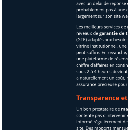
avec un délai de réponse 
probablement pas à une ent
largement sur son site web
Les meilleurs services de 
niveaux de
garantie de t
(GTR) adaptés aux besoins 
vitrine institutionnel, une
peut suffire. En revanche,
une plateforme de réserva
chiffre d’affaires en contin
sous 2 à 4 heures devient i
a naturellement un coût, m
assurance précieuse pour la
Transparence et 
Un bon prestataire de
mai
contente pas d’intervenir en
informé régulièrement des 
site. Des rapports mensuel