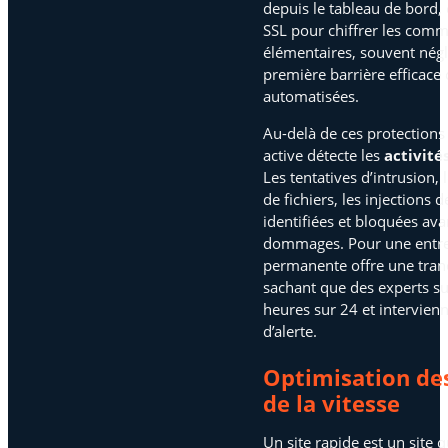
depuis le tableau de bord, 
SSL pour chiffrer les com
élémentaires, souvent négl
première barrière efficace 
automatisées.
Au-delà de ces protections
active détecte les
activité
Les tentatives d’intrusion, 
de fichiers, les injections 
identifiées et bloquées ava
dommages. Pour une entrepr
permanente offre une tranqu
sachant que des experts su
heures sur 24 et intervie
d’alerte.
Optimisation de
de la vitesse
Un site rapide est un site q