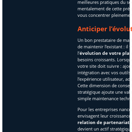
meilleures pratiques du sec
mentalement de cette préo
vous concentrer pleinement
Anticiper l’évolu
Un bon prestataire de mai
de maintenir l’existant : 
l’
évolution de votre pla
besoins croissants. Lorsque
votre site doit suivre : ajo
intégration avec vos outils
l’expérience utilisateur, 
Cette dimension de consei
stratégique ajoute une val
simple maintenance techn
Pour les entreprises nancé
envisagent leur croissance 
relation de partenariat
a
devient un actif stratégiqu