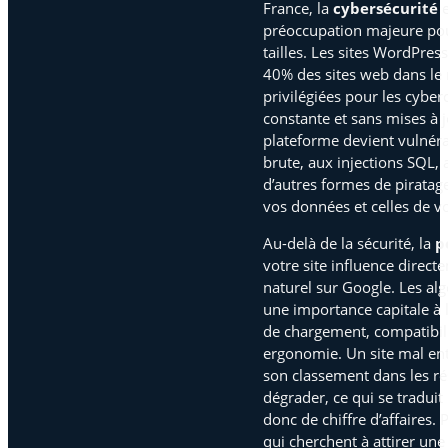
France, la
cybersécurité
e
préoccupation majeure pour
tailles. Les sites WordPres
40% des sites web dans le 
privilégiées pour les cyber
constante et sans mises à j
plateforme devient vulnéra
brute, aux injections SQL, a
d’autres formes de pirata
vos données et celles de vo
Au-delà de la sécurité, la
p
votre site influence direc
naturel sur Google. Les a
une importance capitale à l
de chargement, compatibilit
ergonomie. Un site mal en
son classement dans les ré
dégrader, ce qui se traduit 
donc de chiffre d’affaires
qui cherchent à attirer une 