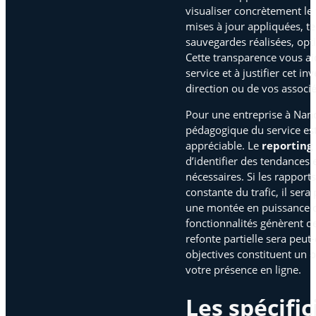
visualiser concrètement le 
mises à jour appliquées, te
sauvegardes réalisées, opt
Cette transparence vous a
service et à justifier cet i
direction ou de vos associé
Pour une entreprise à Nanc
pédagogique du service est
appréciable. Le
reporting 
d’identifier des tendances 
nécessaires. Si les rappor
constante du trafic, il ser
une montée en puissance d
fonctionnalités génèrent d
refonte partielle sera peut
objectives constituent un o
votre présence en ligne.
Les spécific