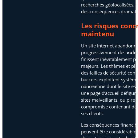
recherches géolocalisées, 
des conséquences dramati
Les risques concr
maintenu
Un site internet abandonn
progressivement des
vuln
finissent inévitablement p
majeurs. Les thèmes et plu
des failles de sécurité co
hackers exploitent systém
nancéienne dont le site est
une page d’accueil défiguré
sites malveillants, ou pir
compromise contenant des 
ses clients.
Les conséquences financièr
peuvent être considérable