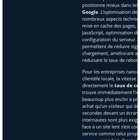
positionne mieux dans les
Google
. L’optimisation d
nombreux aspects techniqu
mise en cache des pages, m
JavaScript, optimisation d
configuration du serveur. 
permettent de réduire sign
chargement, améliorant ains
réduisant le taux de rebon
Pour les entreprises nancé
clientèle locale, la vitess
directement le
taux de co
trouve immédiatement l’inf
beaucoup plus enclin à pre
achat qu’un visiteur qui do
secondes devant un écran b
internautes sont plus exige
face à un site lent s’est c
service comme celui prop