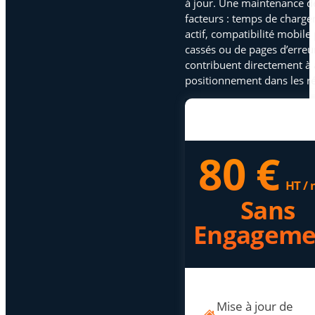
à jour. Une maintenance de
facteurs : temps de chargem
actif, compatibilité mobile
cassés ou de pages d’erreu
contribuent directement à 
positionnement dans les ré
80 €
HT / 
Sans
Engageme
Mise à jour de