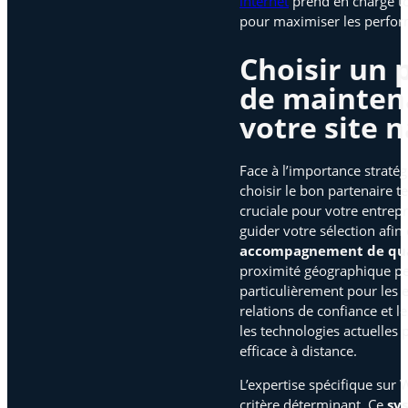
internet
prend en charge to
pour maximiser les perfor
Choisir un 
de mainten
votre site 
Face à l’importance straté
choisir le bon partenaire 
cruciale pour votre entrepr
guider votre sélection afin
accompagnement de qua
proximité géographique peu
particulièrement pour les e
relations de confiance et l
les technologies actuelles
efficace à distance.
L’expertise spécifique sur
critère déterminant. Ce
sy