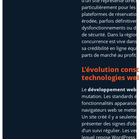
d’un site représente dire
particulièrement pour les 
plateformes de réservation.
érodée, parfois définitivem
dysfonctionnements ou de
de sécurité. Dans la région
concurrence est vive dans
sa crédibilité en ligne équ
parts de marché au profit d
L’évolution cons
technologies we
Le
développement web
e
mutation. Les standards év
fonctionnalités apparaissen
navigateurs web se mettent 
Un site créé il y a seuleme
présenter des signes d’obso
d’un suivi régulier. Les ve
lequel repose WordPress, é