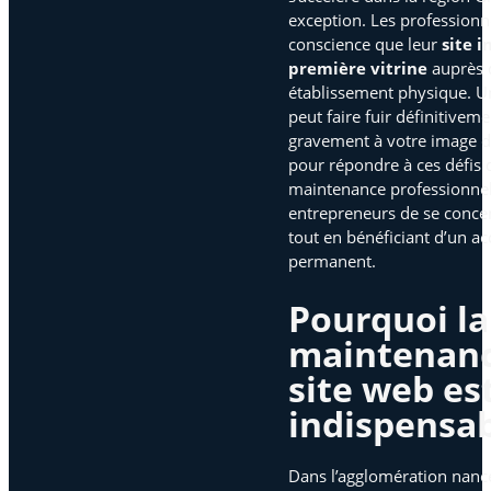
exception. Les profession
conscience que leur
site 
première vitrine
auprès d
établissement physique. Un 
peut faire fuir définitiveme
gravement à votre image d
pour répondre à ces défis 
maintenance professionnel
entrepreneurs de se concen
tout en bénéficiant d’un 
permanent.
Pourquoi la
maintenanc
site web est
indispensab
Dans l’agglomération nan