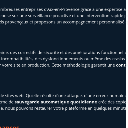
breuses entreprises d’Aix-en-Provence grâce à une expertise à d
pose sur une surveillance proactive et une intervention rapide po
els provençaux et proposons un accompagnement personnalisé qui
ine, des correctifs de sécurité et des améliorations fonctionnell
es incompatibilités, des dysfonctionnements ou même des crashs 
 votre site en production. Cette méthodologie garantit une
conti
e sites web. Qu’elle résulte d’une attaque, d’une erreur humaine,
stème de
sauvegarde automatique quotidienne
crée des copies
lème, nous pouvons restaurer votre plateforme en quelques minutes
rmances