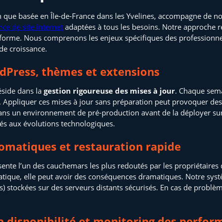
que basée en Île-de-France dans les Yvelines, accompagne de nom
ce de site internet
adaptées à tous les besoins. Notre approche re
forme. Nous comprenons les enjeux spécifiques des professionn
 de croissance.
dPress, thèmes et extensions
éside dans la
gestion rigoureuse des mises à jour
. Chaque sema
ns. Appliquer ces mises à jour sans préparation peut provoquer d
ans un environnement de pré-production avant de la déployer sur
liés aux évolutions technologiques.
omatiques et restauration rapide
ente l’un des cauchemars les plus redoutés par les propriétaires d
atique, elle peut avoir des conséquences dramatiques. Notre sy
es) stockées sur des serveurs distants sécurisés. En cas de prob
la disponibilité et monitoring des perfo