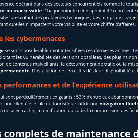
rovence opérant dans des secteurs concurrentiels comme le touris
ant ou inaccessible
. Chaque minute d’indisponibilité représente 
ites présentant des problèmes techniques, des temps de chargeme
vant qu’elles n’impactent votre visibilité et votre chiffre d’affaires.
re les cybermenaces
ge
se sont considérablement intensifiées ces dernières années. Les
oitant les vulnérabilités des versions obsolètes, des plugins non
ion de contenus malveillants, le détournement de trafic ou la mis
é permanente
, l’installation de correctifs dès leur disponibilité 
 performances et de l’expérience utilisa
hui sont particulièrement exigeants : 53% d’entre eux abandonnent
 une clientèle locale ou touristique, offrir une
navigation fluid
 la mise en cache, la minification du code, la compression des fic
s complets de maintenance d