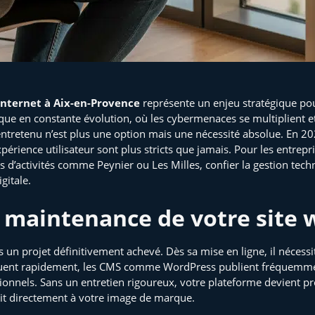
internet à Aix-en-Provence
représente un enjeu stratégique pour
 en constante évolution, où les cybermenaces se multiplient et où
entretenu n’est plus une option mais une nécessité absolue. En 202
périence utilisateur sont plus stricts que jamais. Pour les entrepri
 d’activités comme Peynier ou Les Milles, confier la gestion techn
gitale.
 maintenance de votre site w
is un projet définitivement achevé. Dès sa mise en ligne, il nécess
ent rapidement, les CMS comme WordPress publient fréquemment de
tionnels. Sans un entretien rigoureux, votre plateforme devient 
uit directement à votre image de marque.