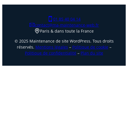
01 85 40 04 14
contact@ma-maintenance-web.fr
Paris & dans toute la France
© 2025 Maintenance de site WordPress. Tous droits
réservés.
Mentions légales
–
Politique de cookie
–
Politique de confidentialité
–
Plan du site