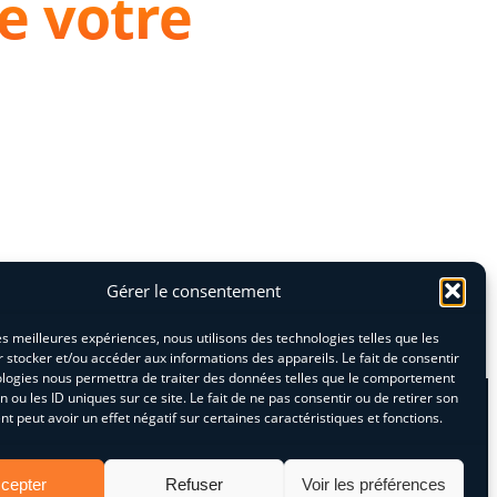
e votre
Gérer le consentement
les meilleures expériences, nous utilisons des technologies telles que les
 stocker et/ou accéder aux informations des appareils. Le fait de consentir
ologies nous permettra de traiter des données telles que le comportement
n ou les ID uniques sur ce site. Le fait de ne pas consentir ou de retirer son
 peut avoir un effet négatif sur certaines caractéristiques et fonctions.
cepter
Refuser
Voir les préférences