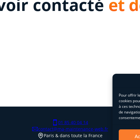
voir contacté
et d
Pour offrir 
cookies pour
à ces techn
de navigatio
consentement
01 85 40 04 14
contact@ma-maintenance-web.fr
Paris & dans toute la France
Ac